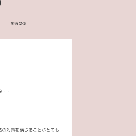
)
々
施術関係
ね・・・
然の対策を講じることがとても