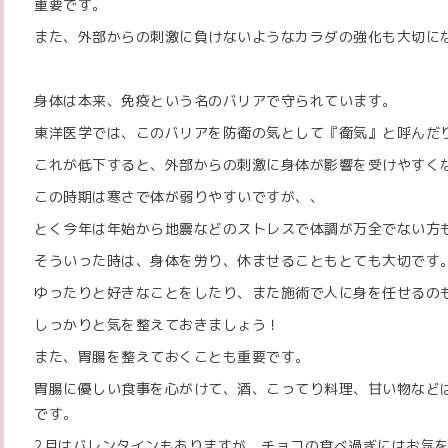
重要です。
また、外部からの刺激に負けないようなカラダの強化も大切に
身体は本来、免疫という名のバリアで守られています。
東洋医学では、このバリアを防衛の気として『衛気』と呼んだ
これが低下すると、外部からの刺激に身体が影響を受けやすく
この時期は寒さで体が弱りやすいですが、、
とく今年は年始から地震などのストレスで体調が万全でない方
そういった時は、身体を労り、休ませることもとても大切です
ゆったりと好きなことをしたり、また施術で人に身を任せるの
しっかりと気を整えておきましょう！
また、胃腸を整えておくことも重要です。
胃腸に優しい食事を心がけて、酒、こってり料理、甘い物など
です。
2月はバレンタインもありますが、チョコの食べ過ぎにはお気