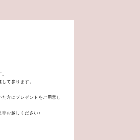
催
す。
進して参ります。
いた方にプレゼントをご用意し
是非お越しください♪